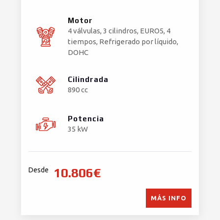
Motor
4 válvulas, 3 cilindros, EURO5, 4
tiempos, Refrigerado por líquido,
DOHC
Cilindrada
890 cc
Potencia
35 kW
10.806€
Desde
MÁS INFO