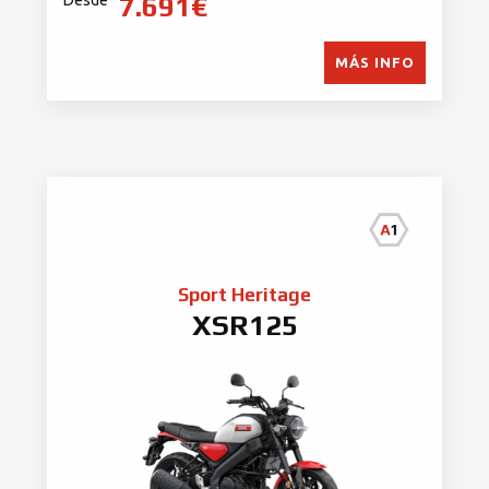
7.691€
Desde
MÁS INFO
Sport Heritage
XSR125