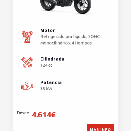
Motor
Refrigerado por líquido, SOHC,
Monocilíndrico, 4 tiempos
Cilindrada
124 cc
Potencia
35 kW
4.614€
Desde
MÁS INFO