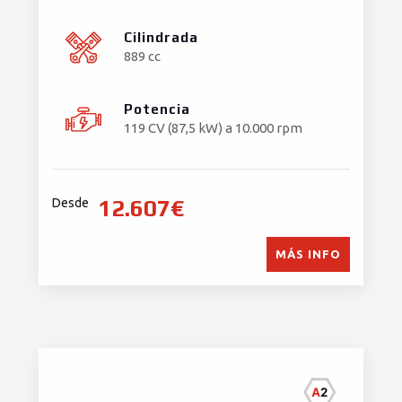
Cilindrada
889 cc
Potencia
119 CV (87,5 kW) a 10.000 rpm
12.607€
Desde
MÁS INFO