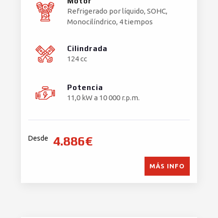
Motor
Refrigerado por líquido, SOHC,
Monocilíndrico, 4 tiempos
Cilindrada
124 cc
Potencia
11,0 kW a 10 000 r.p.m.
4.886€
Desde
MÁS INFO