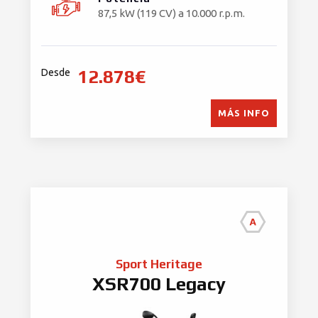
87,5 kW (119 CV) a 10.000 r.p.m.
12.878€
Desde
MÁS INFO
Sport Heritage
XSR700 Legacy