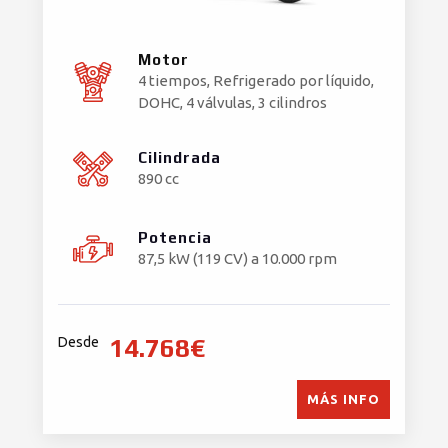
Motor
4 tiempos, Refrigerado por líquido,
DOHC, 4 válvulas, 3 cilindros
Cilindrada
890 cc
Potencia
87,5 kW (119 CV) a 10.000 rpm
14.768€
Desde
MÁS INFO