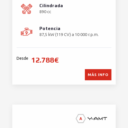
Cilindrada
890 cc
Potencia
87,5 kW (119 CV) a 10 000 r.p.m.
12.788€
Desde
MÁS INFO