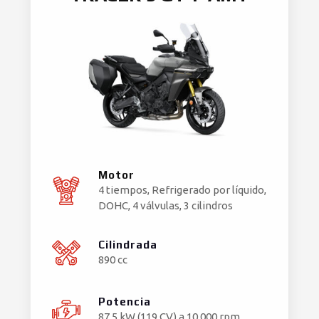
Motor
4 tiempos, Refrigerado por líquido,
DOHC, 4 válvulas, 3 cilindros
Cilindrada
890 cc
Potencia
87,5 kW (119 CV) a 10.000 rpm