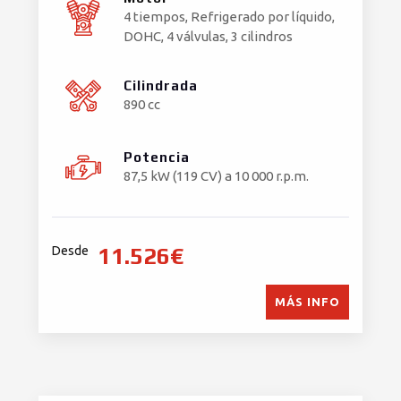
4 tiempos, Refrigerado por líquido,
DOHC, 4 válvulas, 3 cilindros
Cilindrada
890 cc
Potencia
87,5 kW (119 CV) a 10 000 r.p.m.
11.526€
Desde
MÁS INFO