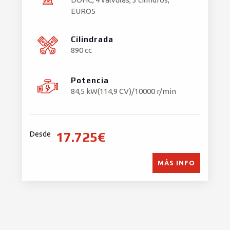
EURO5
Cilindrada
890 cc
Potencia
84,5 kW(114,9 CV)/10000 r/min
17.725€
Desde
MÁS INFO