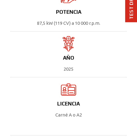
TEST DRIVE
POTENCIA
87,5 kW (119 CV) a 10 000 r.p.m.
AÑO
2025
LICENCIA
Carné A o A2