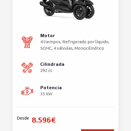
Motor
4 tiempos, Refrigerado por líquido,
SOHC, 4 válvulas, Monocilíndrico
Cilindrada
292 cc
Potencia
35 kW
8.596€
Desde