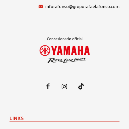
inforafonso@gruporafaelafonso.com
LINKS