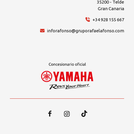
35200 - Telde
Gran Canaria
+34 928 155 667
inforafonso@gruporafaelafonso.com