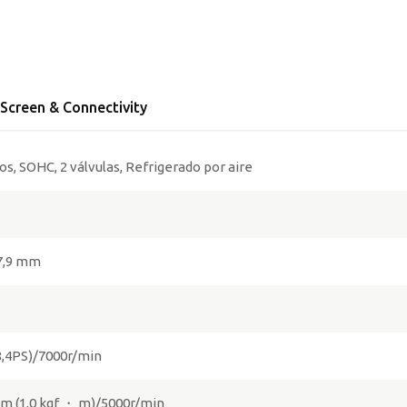
Screen & Connectivity
os, SOHC, 2 válvulas, Refrigerado por aire
57,9 mm
8,4PS)/7000r/min
 m (1,0 kgf ・ m)/5000r/min