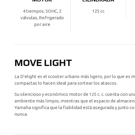
4 tiempos, SOHC, 2
125 cc
válvulas, Refrigerado
por aire
MOVE LIGHT
La D'elight es el scooter urbano más ligero, por lo que es 
compactas lo hacen ideal para sortear los atascos.
Su silencioso y económico motor de 125 c. c. cuenta con un
ambiente más limpio, mientras que el espacio de almacenam
Yamaha significa que la fiabilidad está asegurada y junto 
nunca.