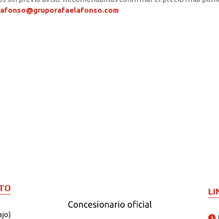
rafonso@gruporafaelafonso.com
TO
LI
ajo)