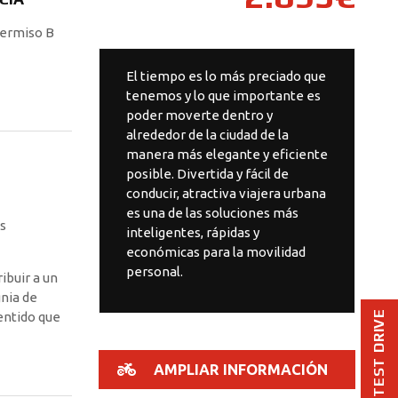
Permiso B
El tiempo es lo más preciado que
tenemos y lo que importante es
poder moverte dentro y
alrededor de la ciudad de la
manera más elegante y eficiente
posible. Divertida y fácil de
conducir, atractiva viajera urbana
es una de las soluciones más
es
inteligentes, rápidas y
económicas para la movilidad
personal.
ibuir a un
gnia de
TEST DRIVE
entido que
AMPLIAR INFORMACIÓN