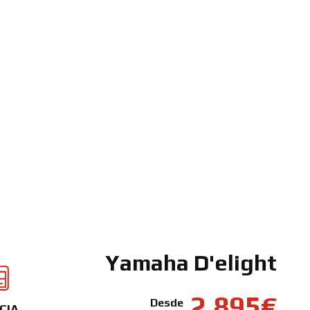
Yamaha D'elight
2.895€
Desde
CIA