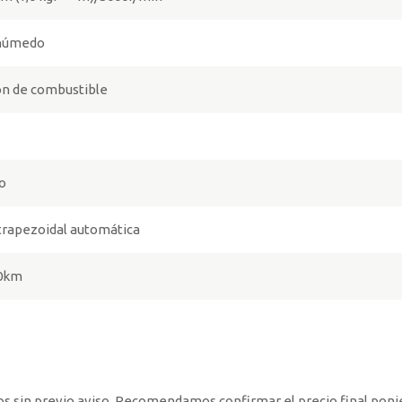
 húmedo
ón de combustible
co
trapezoidal automática
00km
ios sin previo aviso. Recomendamos confirmar el precio final pon