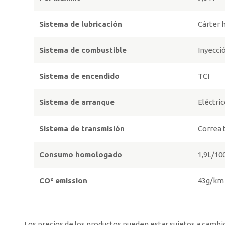
Sistema de lubricación
Cárter
Sistema de combustible
Inyecci
Sistema de encendido
TCI
Sistema de arranque
Eléctri
Sistema de transmisión
Correa 
Consumo homologado
1,9L/1
CO² emission
43g/km
Los precios de los productos pueden estar sujetos a camb