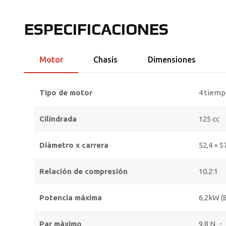
ESPECIFICACIONES
Motor
Chasis
Dimensiones
Tipo de motor
4 tiemp
Cilindrada
125 cc
Diámetro x carrera
52,4 × 
Relación de compresión
10.2:1
Potencia máxima
6,2kW (
Par máximo
9,8 N ・