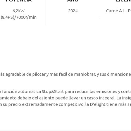
6,2kW
2024
Carné A1 - 
(8,4PS)/7000r/min
más agradable de pilotar y más fácil de maniobrar, y sus dimension
a función automática Stop&Start para reducir las emisiones y contr
iento debajo del asiento puede llevar un casco integral. La insi
con su precio extremadamente competitivo, la D'elight tiene más s