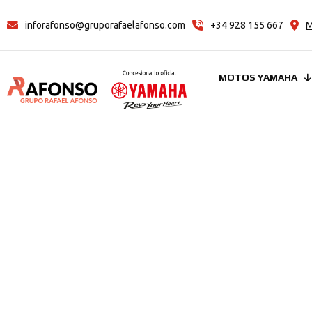
inforafonso@gruporafaelafonso.com
+34 928 155 667
M
MOTOS YAMAHA