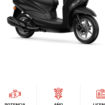
POTENCIA
AÑO
LICEN