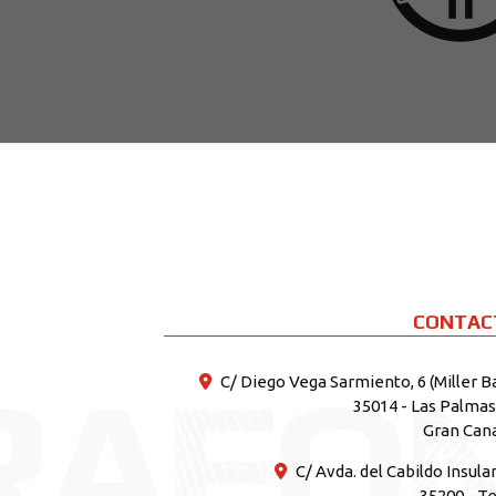
CONTAC
R
A
F
O
C/ Diego Vega Sarmiento, 6 (Miller B
35014 - Las Palma
Gran Can
C/ Avda. del Cabildo Insular
35200 - T