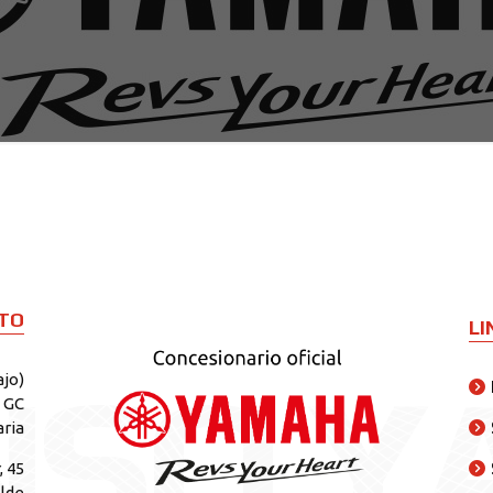
TO
LI
N
S
O
Y
ajo)
s GC
aria
, 45
elde