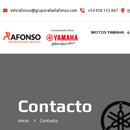
inforafonso@gruporafaelafonso.com
+34 928 155 667
M
MOTOS YAMAHA
Contacto
Inicio
Contacto