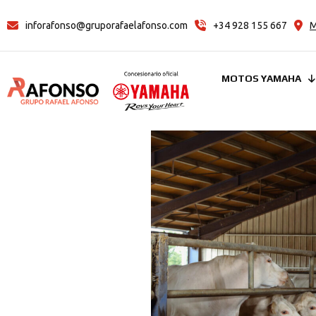
inforafonso@gruporafaelafonso.com
+34 928 155 667
M
MOTOS YAMAHA