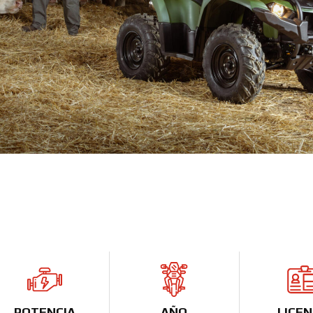
POTENCIA
AÑO
LICEN