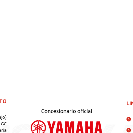
TO
LI
ajo)
s GC
aria