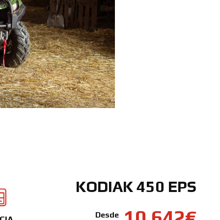
KODIAK 450 EPS
10.642€
Desde
CIA