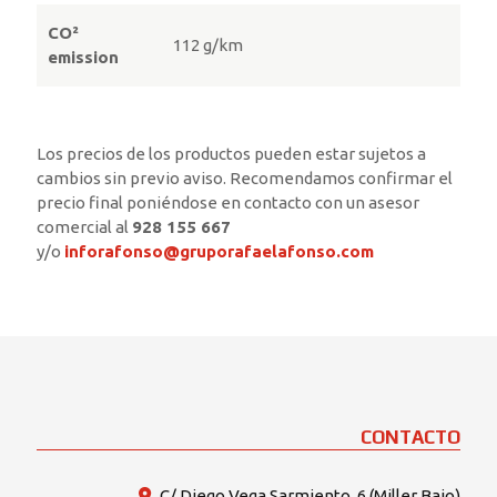
CO²
112 g/km
emission
Los precios de los productos pueden estar sujetos a
cambios sin previo aviso. Recomendamos confirmar el
precio final poniéndose en contacto con un asesor
comercial al
928 155 667
y/o
inforafonso@gruporafaelafonso.com
CONTACTO
C/ Diego Vega Sarmiento, 6 (Miller Bajo)