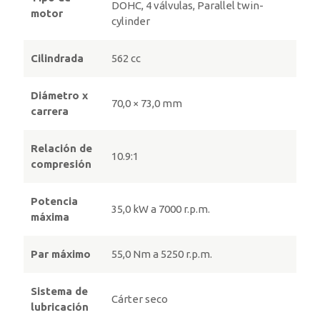
DOHC, 4 válvulas, Parallel twin-
motor
cylinder
Cilindrada
562 cc
Diámetro x
70,0 × 73,0 mm
carrera
Relación de
10.9:1
compresión
Potencia
35,0 kW a 7000 r.p.m.
máxima
Par máximo
55,0 Nm a 5250 r.p.m.
Sistema de
Cárter seco
lubricación