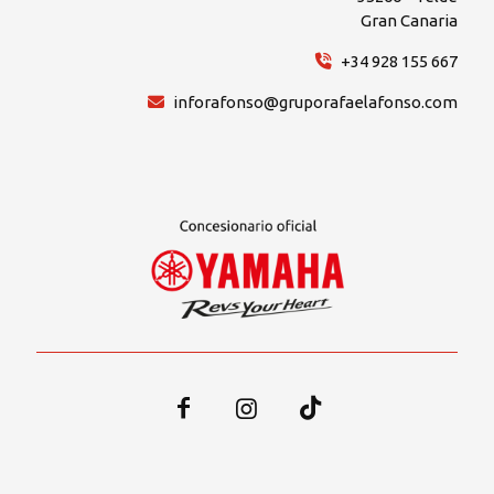
Gran Canaria
+34 928 155 667
inforafonso@gruporafaelafonso.com