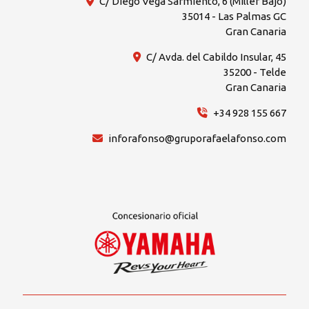
C/ Diego Vega Sarmiento, 6 (Miller Bajo)
35014 - Las Palmas GC
Gran Canaria
C/ Avda. del Cabildo Insular, 45
35200 - Telde
Gran Canaria
+34 928 155 667
inforafonso@gruporafaelafonso.com