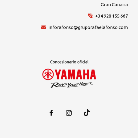
Gran Canaria
+34 928 155 667
inforafonso@gruporafaelafonso.com