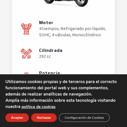
Motor
4 tiempos, Refrigerado por líquido,
SOHC, 4 válvulas, Monocilíndrico
Cilindrada
292 cc
Potencia
35 kW
Utilizamos cookies propias y de terceros para el correcto
funcionamiento del portal web y sus complementos,
además de realizar analíticas de navegación.
Amplía más información sobre esta tecnología visitando
5.996€
Desde
nuestra
política de cookies
Aceptar
Rechazar
Configuración de Cookies
MÁS INFO