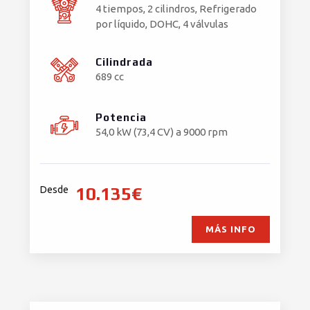
4 tiempos, 2 cilindros, Refrigerado
por líquido, DOHC, 4 válvulas
Cilindrada
689 cc
Potencia
54,0 kW (73,4 CV) a 9000 rpm
10.135€
Desde
MÁS INFO