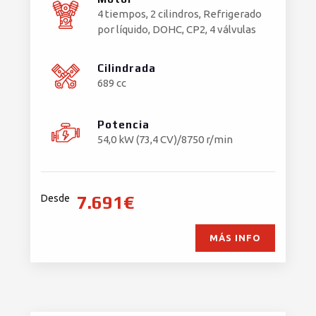
4 tiempos, 2 cilindros, Refrigerado
por líquido, DOHC, CP2, 4 válvulas
Cilindrada
689 cc
Potencia
54,0 kW (73,4 CV)/8750 r/min
7.691€
Desde
MÁS INFO