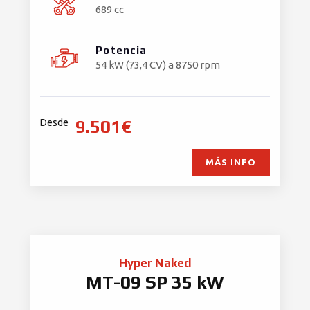
689 cc
Potencia
54 kW (73,4 CV) a 8750 rpm
9.501€
Desde
MÁS INFO
Hyper Naked
MT-09 SP 35 kW