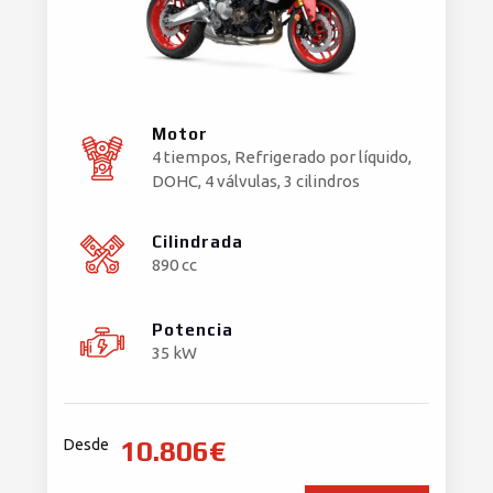
Motor
4 tiempos, Refrigerado por líquido,
DOHC, 4 válvulas, 3 cilindros
Cilindrada
890 cc
Potencia
35 kW
10.806€
Desde