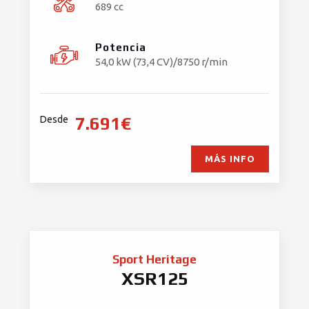
689 cc
Potencia
54,0 kW (73,4 CV)/8750 r/min
7.691€
Desde
MÁS INFO
Sport Heritage
XSR125