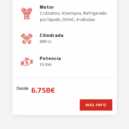
Motor
2 cilindros, 4 tiempos, Refrigerado
por líquido, DOHC, 4 válvulas
Cilindrada
689 cc
Potencia
35 kW
6.758€
Desde
MÁS INFO