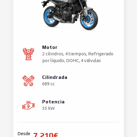
Motor
2 cilindros, 4 tiempos, Refrigerado
por líquido, DOHC, 4 válvulas
Cilindrada
689 cc
Potencia
35 kW
7.210€
Desde