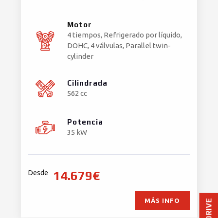
Motor
4 tiempos, Refrigerado por líquido,
DOHC, 4 válvulas, Parallel twin-
cylinder
Cilindrada
562 cc
Potencia
35 kW
14.679€
Desde
MÁS INFO