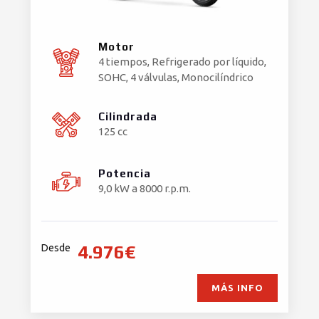
Motor
4 tiempos, Refrigerado por líquido,
SOHC, 4 válvulas, Monocilíndrico
Cilindrada
125 cc
Potencia
9,0 kW a 8000 r.p.m.
4.976€
Desde
MÁS INFO