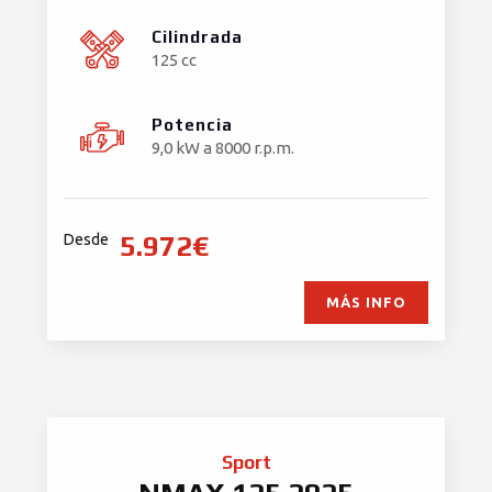
Cilindrada
125 cc
Potencia
9,0 kW a 8000 r.p.m.
5.972€
Desde
MÁS INFO
Sport