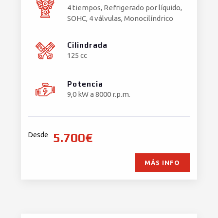
4 tiempos, Refrigerado por líquido,
SOHC, 4 válvulas, Monocilíndrico
Cilindrada
125 cc
Potencia
9,0 kW a 8000 r.p.m.
5.700€
Desde
MÁS INFO