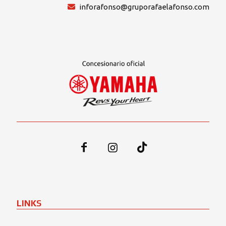
inforafonso@gruporafaelafonso.com
LINKS