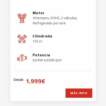
Motor
4 tiempos, SOHC, 2 válvulas,
Refrigerado por aire
Cilindrada
125 cc
Potencia
6,0 kW a 6500 rpm
1.999€
Desde
MÁS INFO