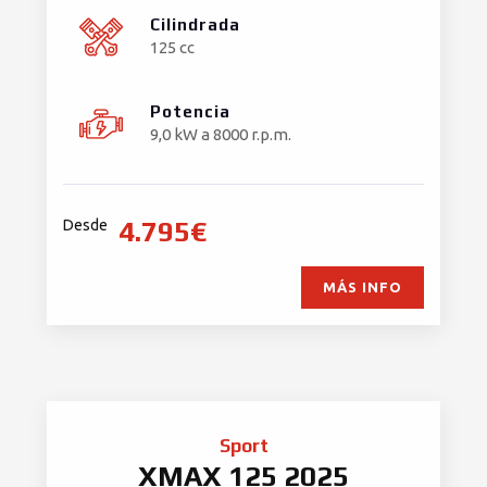
Cilindrada
125 cc
Potencia
9,0 kW a 8000 r.p.m.
4.795€
Desde
MÁS INFO
Sport
XMAX 125 2025