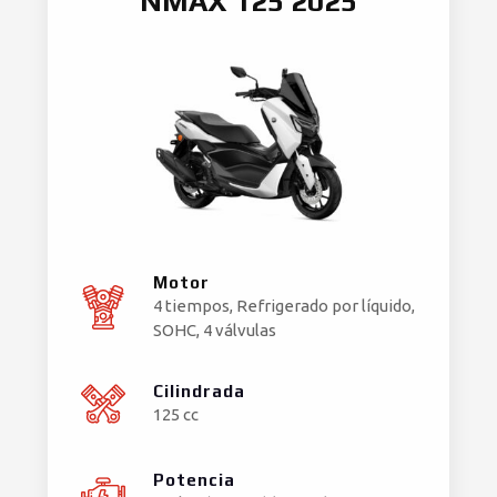
NMAX 125 2025
Motor
4 tiempos, Refrigerado por líquido,
SOHC, 4 válvulas
Cilindrada
125 cc
Potencia