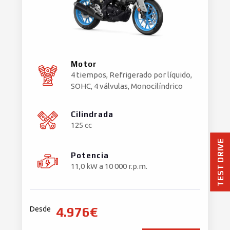
Motor
4 tiempos, Refrigerado por líquido,
SOHC, 4 válvulas, Monocilíndrico
Cilindrada
125 cc
TEST DRIVE
Potencia
11,0 kW a 10 000 r.p.m.
4.976€
Desde