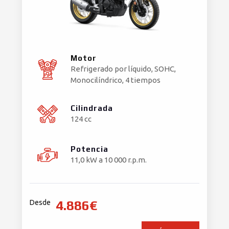
Motor
Refrigerado por líquido, SOHC,
Monocilíndrico, 4 tiempos
Cilindrada
124 cc
Potencia
11,0 kW a 10 000 r.p.m.
4.886€
Desde